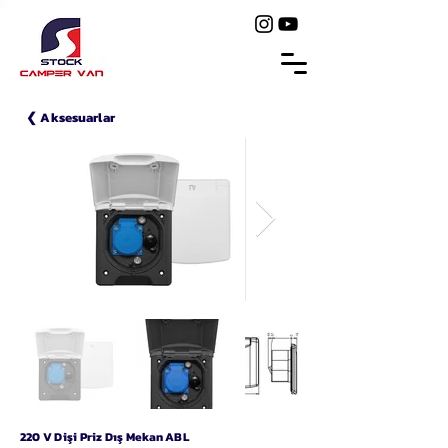
❮ Aksesuarlar
220 V Dişi Priz Dış Mekan ABL