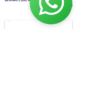
BERHİMİ C500 Aspiratör Davlumbaz
Ürünü İncele!
TRUMA Dış Gaz Alım Noktası
Ürünü İncele!