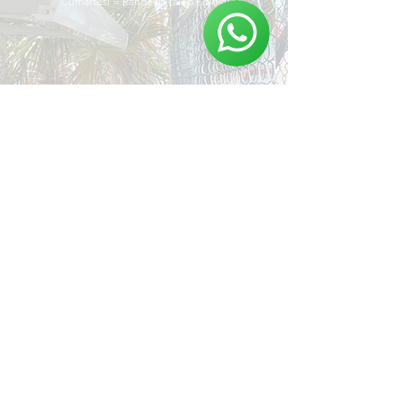
Cumartesi = Randevu Talep Ediniz.
Stock Camper Van'ı
Keşfet
Moto Karavan
Aksesuarlar
Semi Entegre
Ödüllerimiz
Off Road Karavan
Blog
SSS
Çekme Karavan