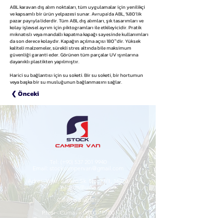
ABL karavan dış alım noktaları, tüm uygulamalar için yenilikçi
ve kapsamlı bir ürün yelpazesi sunar. Avrupa'da ABL, %80'lik
pazar payıyla liderdir. Tüm ABL dış alımları, şık tasarımları ve
kolay işlevsel ayrım için piktogramları ile etkileyicidir. Pratik
mıknatıslı veya mandallı kapatma kapağı sayesinde kullanımları
da son derece kolaydır. Kapağın açılma açısı 180°'dir. Yüksek
kaliteli malzemeler, sürekli stres altında bile maksimum
güvenliği garanti eder. Görünen tüm parçalar UV ışınlarına
dayanıklı plastikten yapılmıştır.
Harici su bağlantısı için su soketi. Bir su soketi, bir hortumun
veya başka bir su musluğunun bağlanmasını sağlar.
❮ Önceki
Tel:
(+90)
537 201 9940
Email:
stockcampervan@gmail.com
Adres:
Vakıf, 2. Vazo Sk. No: 17/1, 16270
Yıldırım/Bursa
Çalışma Saatleri:
P.tesi - Cuma = 08.00 - 19:00