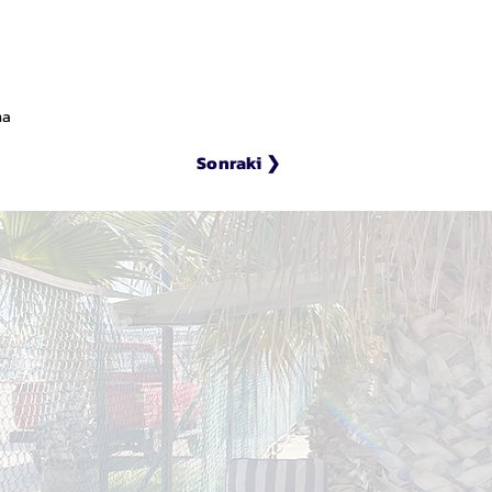
ma
Sonraki ❯