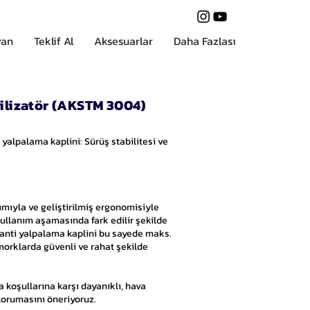
van
Teklif Al
Aksesuarlar
Daha Fazlası
bilizatör (AKSTM 3004)
 yalpalama kaplini: Sürüş stabilitesi ve
ıyla ve geliştirilmiş ergonomisiyle
ullanım aşamasında fark edilir şekilde
z anti yalpalama kaplini bu sayede maks.
morklarda güvenli ve rahat şekilde
 koşullarına karşı dayanıklı, hava
orumasını öneriyoruz.