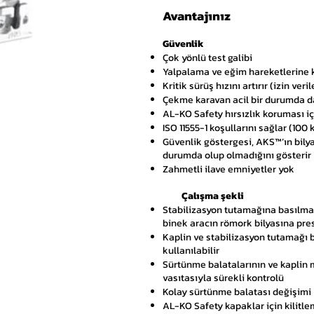
Avantajınız
Güvenlik
Çok yönlü test galibi
Yalpalama ve eğim hareketlerine k
Kritik sürüş hızını artırır (izin v
Çekme karavan acil bir durumda da
AL-KO Safety hırsızlık koruması iç
ISO 11555-1 koşullarını sağlar (1
Güvenlik göstergesi, AKS™’ın bily
durumda olup olmadığını gösterir
Zahmetli ilave emniyetler yok
Çalışma şekli
Stabilizasyon tutamağına basılmas
binek aracın römork bilyasına pres
Kaplin ve stabilizasyon tutamağı bi
kullanılabilir
Sürtünme balatalarının ve kaplin
vasıtasıyla sürekli kontrolü
Kolay sürtünme balatası değişimi
AL-KO Safety kapaklar için kilitle