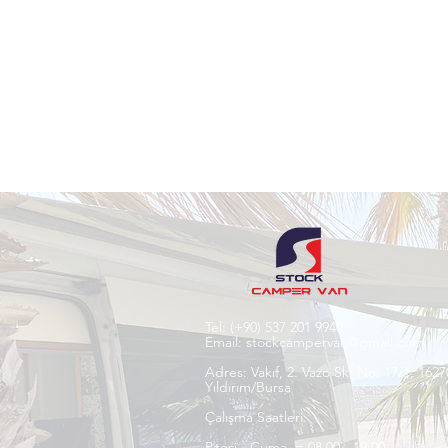
Tel:
(+90) 537 201 9940
Email:
stockcampervan@gmail.com
Adres:
Vakıf, 2. Vazo Sk. No: 17/1, 1627
Yıldırım/Bursa
Çalışma Saatleri:
P.tesi - Cuma = 08.00 - 19:00