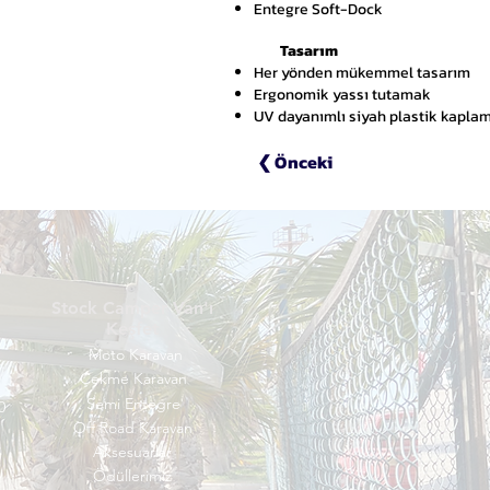
Entegre Soft-Dock
Tasarım
Her yönden mükemmel tasarım
Ergonomik yassı tutamak
UV dayanımlı siyah plastik kapla
❮ Önceki
Stock Camper Van'ı
Keşfet
Moto Karavan
Çekme Karavan
Semi Entegre
0
Off Road Karavan
Aksesuarlar
Ödüllerimiz