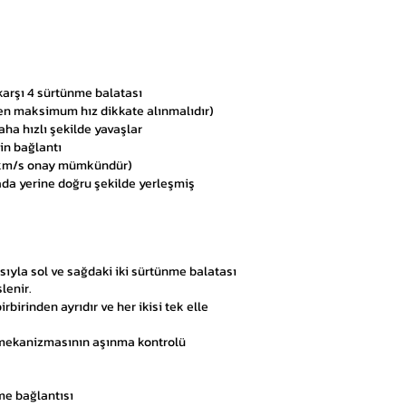
arşı 4 sürtünme balatası
erilen maksimum hız dikkate alınmalıdır)
ha hızlı şekilde yavaşlar
in bağlantı
00 km/s onay mümkündür)
ada yerine doğru şekilde yerleşmiş
ıyla sol ve sağdaki iki sürtünme balatası
lenir.
rbirinden ayrıdır ve her ikisi tek elle
 mekanizmasının aşınma kontrolü
me bağlantısı