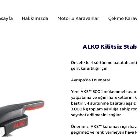
sayfa
Hakkımızda
Motorlu Karavanlar
Çekme Kara
ALKO Kilitsiz Sta
Öncelikle 4 sürtünme balatalı anti
şerit kararlılığı için
Avrupa’da 1 numara!
Yeni AKS™ 3004 mükemmel tasarım
yalpalama ve eğim hareketlerini k
bastırır. 4 sürtünme balatalı eşsi
3.000 kg toplam ağırlığa sahip rö
seyahat edilmesini sağlar.
Önerimiz: AKS™ koruması için hava
geçirmez ve renk vermeyen hava k