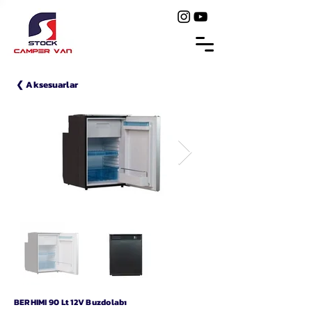
❮ Aksesuarlar
BERHIMI 90 Lt 12V Buzdolabı