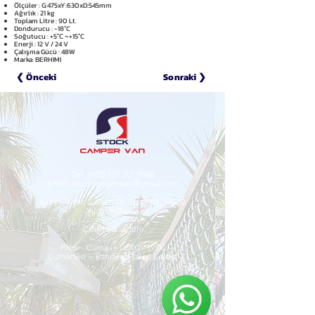
Ölçüler : G:475xY:630xD:545mm
Ağırlık : 21 kg
Toplam Litre : 90 Lt.
Dondurucu : -18°C
Soğutucu : +5°C ~+15°C
Enerji : 12 V / 24 V
Çalışma Gücü : 48W
Marka: BERHIMI
❮ Önceki
Sonraki ❯
Tel:
(+90)
537 201 9940
Email:
stockcampervan@gmail.com
Adres:
Vakıf, 2. Vazo Sk. No: 17/1, 16270
Yıldırım/Bursa
Çalışma Saatleri:
P.tesi - Cuma = 08.00 - 19:00
Cumartesi = Randevu Talep Ediniz.