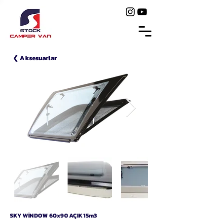
❮ Aksesuarlar
SKY WİNDOW 60x90 AÇIK 15m3