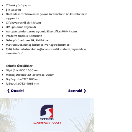
​Yüksek görüş açısı
Şık tasarım
Özellikle motokaravan ve çekme karavanların ön kısımları için
uygundur
Çift koyu renkli akrilik cam
UV ışınlarına dayanıklı
Avrupa standartlarına uyumlu E sertifikalı PMMA cam
Perde ve sineklik ile birlikte
Daha pürüzsüz akrilik, PMMA cam
Mahremiyet, güneş koruması ve haşere koruması
Çelik halatlarla hareket sağlanan sineklik sistemi,dayanıklı ve
uzun ömürlü​
Teknik Özellikler
Ölçü (GxY)900 * 600 mm
Montaj Derinliği30-31 veya 35-36mm
Dış Boyutlar732 * 1265 mm
İç Boyutlar762 * 1065 mm
❮ Önceki
Sonraki ❯