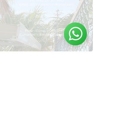
Tel:
(+90)
537 201 9940
Email:
stockcampervan@gmail.com
Adres:
Vakıf, 2. Vazo Sk. No: 17/1, 16270
Yıldırım/Bursa
Çalışma Saatleri:
P.tesi - Cuma = 08.00 - 19:00
Cumartesi = Randevu Talep Ediniz.
Stock Camper Van'ı
Keşfet